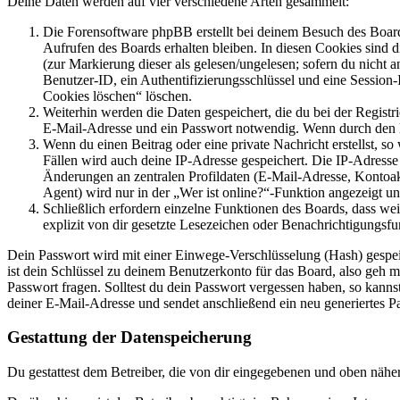
Deine Daten werden auf vier verschiedene Arten gesammelt:
Die Forensoftware phpBB erstellt bei deinem Besuch des Board
Aufrufen des Boards erhalten bleiben. In diesen Cookies sind d
(zur Markierung dieser als gelesen/ungelesen; sofern du nicht 
Benutzer-ID, ein Authentifizierungsschlüssel und eine Session-
Cookies löschen“ löschen.
Weiterhin werden die Daten gespeichert, die du bei der Registr
E-Mail-Adresse und ein Passwort notwendig. Wenn durch den Bet
Wenn du einen Beitrag oder eine private Nachricht erstellst, so
Fällen wird auch deine IP-Adresse gespeichert. Die IP-Adress
Änderungen an zentralen Profildaten (E-Mail-Adresse, Kontoa
Agent) wird nur in der „Wer ist online?“-Funktion angezeigt un
Schließlich erfordern einzelne Funktionen des Boards, dass w
explizit von dir gesetzte Lesezeichen oder Benachrichtigungsfu
Dein Passwort wird mit einer Einwege-Verschlüsselung (Hash) gespeich
ist dein Schlüssel zu deinem Benutzerkonto für das Board, also geh m
Passwort fragen. Solltest du dein Passwort vergessen haben, so kan
deiner E-Mail-Adresse und sendet anschließend ein neu generiertes P
Gestattung der Datenspeicherung
Du gestattest dem Betreiber, die von dir eingegebenen und oben nähe