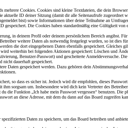
s mehrere Cookies. Cookies sind kleine Textdateien, die dein Browser 
ie aktuelle ID deiner Sitzung (damit dir alle Seitenaufrufe zugeordnet
angemeldet bist) sowie Informationen über deine Teilnahme an Umfragen
ID gespeichert. Die Cookies haben standardmäßig eine Gültigkeit von e
ierung, in deinem Profil oder deinem persönlichem Bereich angibst. Für
reiber weitere Daten als notwendig festgelegt wurden, so ist dies für 
 werden die dort eingegebenen Daten ebenfalls gespeichert. Gleiches gi
e wird weiterhin bei folgenden Aktionen gespeichert: Löschen und Änd
ktivierung, Benutzer-Passwort) und gescheiterte Anmeldeversuche. D
d nicht dauerhaft gespeichert.
eitere Daten gespeichert werden. Dazu gehören dein Abstimmungsverhal
nktionen.
ert, so dass es sicher ist. Jedoch wird dir empfohlen, dieses Passwor
it ihm sorgsam um. Insbesondere wird dich kein Vertreter des Betreibe
nst du die Funktion „Ich habe mein Passwort vergessen“ benutzen. Di
asswort an diese Adresse, mit dem du dann auf das Board zugreifen kan
r spezifizierten Daten zu speichern, um das Board betreiben und anbiet