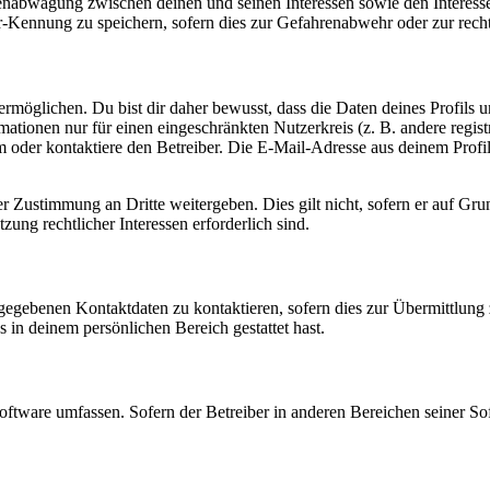
ssenabwägung zwischen deinen und seinen Interessen sowie den Interes
-Kennung zu speichern, sofern dies zur Gefahrenabwehr oder zur recht
möglichen. Du bist dir daher bewusst, dass die Daten deines Profils und
mationen nur für einen eingeschränkten Nutzerkreis (z. B. andere regist
oder kontaktiere den Betreiber. Die E-Mail-Adresse aus deinem Profil 
r Zustimmung an Dritte weitergeben. Dies gilt nicht, sofern er auf Gr
zung rechtlicher Interessen erforderlich sind.
ngegebenen Kontaktdaten zu kontaktieren, sofern dies zur Übermittlung z
s in deinem persönlichen Bereich gestattet hast.
oftware umfassen. Sofern der Betreiber in anderen Bereichen seiner So