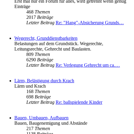
Erst mal nur ein Forum für alles, wird getrennt wenn genug
Einträge
468
Themen
2017
Beiträge
Letzter Beitrag
Re: "Hang"-Absicherung Grunds…
Wegerecht, Grunddienstbarkeiten
Belastungen auf dem Grundstück. Wegerechte,
Leitungsrechte, Gehrecht und Baulasten.
809
Themen
6290
Beiträge
Letzter Beitrag
Re: Verlegung Gehrecht um ca.…
Lärm, Belästigung durch Krach
Lärm und Krach
168
Themen
698
Beiträge
Letzter Beitrag
Re: ballspielende Kinder
Bauen, Umbauen, Aufbauen
Bauen, Baugenemigung und Abstände
217
Themen
1138
Beiträge