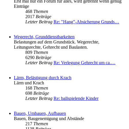
Erst mal nur ein Forum für alles, wird getrennt wenn genug
Einträge
468
Themen
2017
Beiträge
Letzter Beitrag
Re: "Hang"-Absicherung Grunds…
Wegerecht, Grunddienstbarkeiten
Belastungen auf dem Grundstück. Wegerechte,
Leitungsrechte, Gehrecht und Baulasten.
809
Themen
6290
Beiträge
Letzter Beitrag
Re: Verlegung Gehrecht um ca.…
Lärm, Belästigung durch Krach
Lärm und Krach
168
Themen
698
Beiträge
Letzter Beitrag
Re: ballspielende Kinder
Bauen, Umbauen, Aufbauen
Bauen, Baugenemigung und Abstände
217
Themen
1138
Beiträge